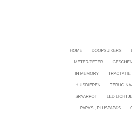
Ga
direct
naar
de
hoofdinhoud
HOME
DOOPSUIKERS
METER/PETER
GESCHE
IN MEMORY
TRACTATIE
HUISDIEREN
TERUG NA
SPAARPOT
LED LICHTJ
PAPA’S , PLUSPAPA’S