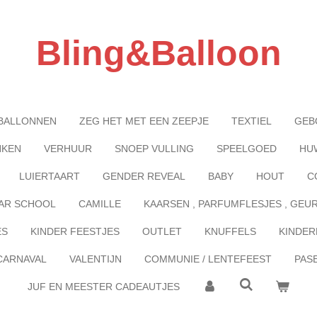
Bling&Balloon
BALLONNEN
ZEG HET MET EEN ZEEPJE
TEXTIEL
GEB
NKEN
VERHUUR
SNOEP VULLING
SPEELGOED
HU
LUIERTAART
GENDER REVEAL
BABY
HOUT
C
AR SCHOOL
CAMILLE
KAARSEN , PARFUMFLESJES , GEU
ES
KINDER FEESTJES
OUTLET
KNUFFELS
KINDER
CARNAVAL
VALENTIJN
COMMUNIE / LENTEFEEST
PAS
JUF EN MEESTER CADEAUTJES