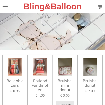
Bling&Balloon
Ga
direct
naar
de
hoofdinhoud
Bellenbla
Potlood
Bruisbal
Bruisbal
zers
windmol
mini
donut
en
donut
€ 0,95
€ 7,00
€ 1,35
€ 3,00