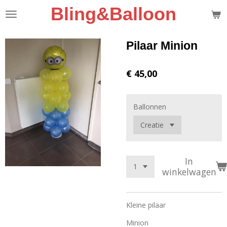
Bling&Balloon
Ga
direct
naar
de
Pilaar Minion
hoofdinhoud
€ 45,00
Ballonnen
In
winkelwagen
Kleine pilaar
Minion