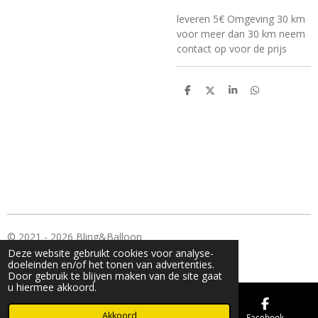
leveren 5€ Omgeving 30 km
voor meer dan 30 km neem
contact op voor de prijs
D
D
S
D
e
e
h
e
l
e
a
l
e
l
r
e
n
e
n
© 2021 - 2026 Bling&Balloon
Deze website gebruikt cookies voor analyse-
Powered by
JouwWeb
doeleinden en/of het tonen van advertenties.
Door gebruik te blijven maken van de site gaat
u hiermee akkoord.
Akkoord
E-mailadres
Kaart
Facebook