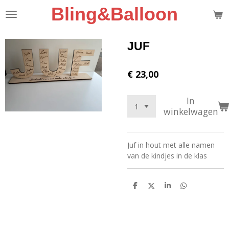
Bling&Balloon
Ga
direct
naar
de
JUF
hoofdinhoud
€ 23,00
In
winkelwagen
Juf in hout met alle namen
van de kindjes in de klas
D
D
S
D
e
e
h
e
l
e
a
l
e
l
r
e
n
e
n