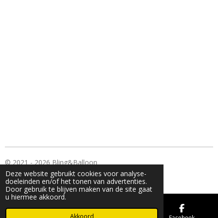
© 2021 - 2026 Bling&Balloon
Deze website gebruikt cookies voor analyse-
Powered by
JouwWeb
doeleinden en/of het tonen van advertenties.
Door gebruik te blijven maken van de site gaat
u hiermee akkoord.
Akkoord
E-mailadres
Kaart
Facebook