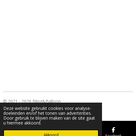
© 2021 - 2026 Bling&Balloon
Deze website gebruikt cookies voor analyse-
Powered by
JouwWeb
doeleinden en/of het tonen van advertenties.
Door gebruik te blijven maken van de site gaat
u hiermee akkoord.
Akkoord
E-mailadres
Kaart
Facebook