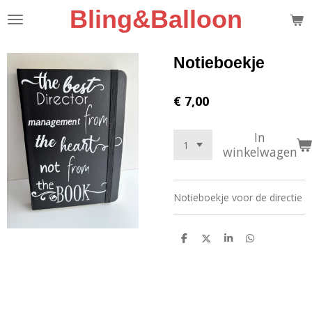
Bling&Balloon
Ga
direct
naar
de
Notieboekje
hoofdinhoud
€ 7,00
In
winkelwagen
Notieboekje voor de directie
D
D
S
D
e
e
h
e
l
e
a
l
e
l
r
e
n
e
n