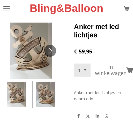
Bling&Balloon
Ga
direct
naar
de
Anker met led
hoofdinhoud
lichtjes
€ 59,95
In
winkelwagen
Anker met led lichtjes en
naam erin
D
D
S
D
e
e
h
e
l
e
a
l
e
l
r
e