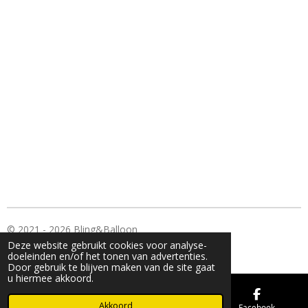
n
e
n
© 2021 - 2026 Bling&Balloon
Deze website gebruikt cookies voor analyse-
Powered by
JouwWeb
doeleinden en/of het tonen van advertenties.
Door gebruik te blijven maken van de site gaat
u hiermee akkoord.
Akkoord
E-mailadres
Kaart
Facebook