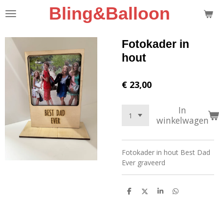
Bling&Balloon
Ga
direct
naar
de
Fotokader in
hoofdinhoud
hout
€ 23,00
In
winkelwagen
Fotokader in hout Best Dad
Ever graveerd
D
D
S
D
e
e
h
e
l
e
a
l
e
l
r
e