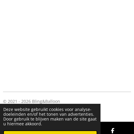
© 2021 - 2026 Bling&Balloon
Powered by
JouwWeb
Deze website gebruikt cookies voor analyse-
doeleinden en/of het tonen van advertenties.
Door gebruik te blijven maken van de site gaat
u hiermee akkoord.