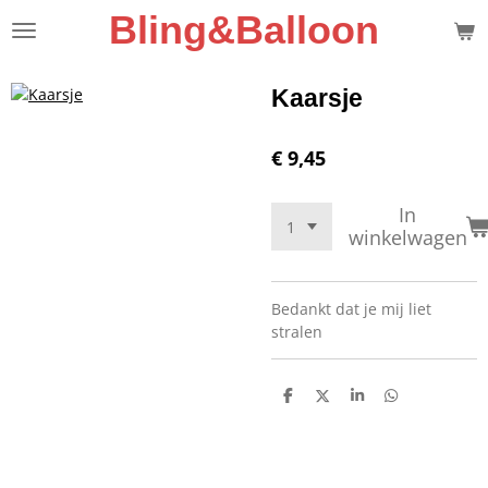
Bling&Balloon
Ga
direct
naar
de
Kaarsje
hoofdinhoud
€ 9,45
In
winkelwagen
Bedankt dat je mij liet
stralen
D
D
S
D
e
e
h
e
l
e
a
l
e
l
r
e
n
e
n