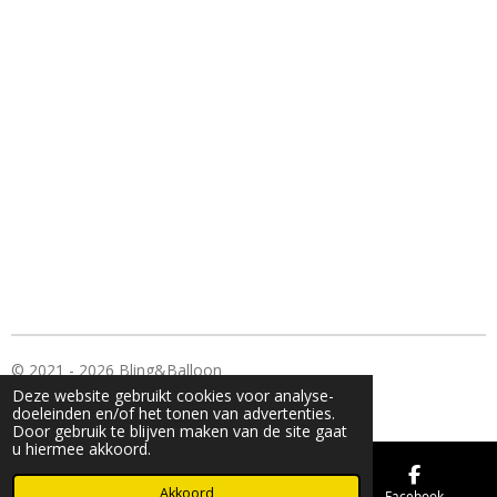
© 2021 - 2026 Bling&Balloon
Deze website gebruikt cookies voor analyse-
Powered by
JouwWeb
doeleinden en/of het tonen van advertenties.
Door gebruik te blijven maken van de site gaat
u hiermee akkoord.
Akkoord
E-mailadres
Kaart
Facebook