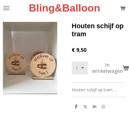
Bling&Balloon
Ga
direct
naar
de
Houten schijf op
hoofdinhoud
tram
€ 9,50
In
winkelwagen
Houten schijf op tram ....
D
D
S
D
e
e
h
e
l
e
a
l
e
l
r
e
n
e
n