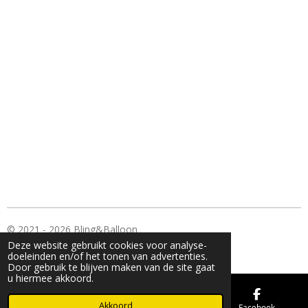
© 2021 - 2026 Bling&Balloon
Deze website gebruikt cookies voor analyse-
Powered by
JouwWeb
doeleinden en/of het tonen van advertenties.
Door gebruik te blijven maken van de site gaat
u hiermee akkoord.
Akkoord
E-mailadres
Kaart
Facebook