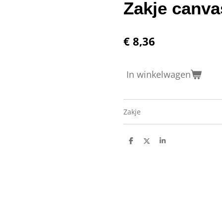
Zakje canva
€ 8,36
In winkelwagen
Zakje
D
D
S
e
e
h
l
e
a
e
l
r
n
e