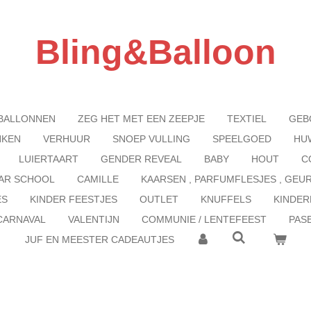
Bling&Balloon
BALLONNEN
ZEG HET MET EEN ZEEPJE
TEXTIEL
GEB
NKEN
VERHUUR
SNOEP VULLING
SPEELGOED
HU
LUIERTAART
GENDER REVEAL
BABY
HOUT
C
AR SCHOOL
CAMILLE
KAARSEN , PARFUMFLESJES , GEU
ES
KINDER FEESTJES
OUTLET
KNUFFELS
KINDER
CARNAVAL
VALENTIJN
COMMUNIE / LENTEFEEST
PAS
JUF EN MEESTER CADEAUTJES