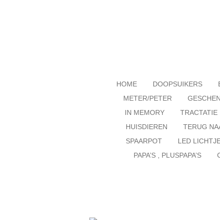
Ga
direct
naar
de
hoofdinhoud
HOME
DOOPSUIKERS
METER/PETER
GESCHE
IN MEMORY
TRACTATIE
HUISDIEREN
TERUG NA
SPAARPOT
LED LICHTJ
PAPA’S , PLUSPAPA’S