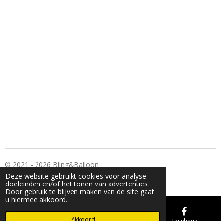
© 2021 - 2026 Bling&Balloon
Deze website gebruikt cookies voor analyse-
Powered by
JouwWeb
doeleinden en/of het tonen van advertenties.
Door gebruik te blijven maken van de site gaat
u hiermee akkoord.
Akkoord
E-mailadres
Kaart
Facebook