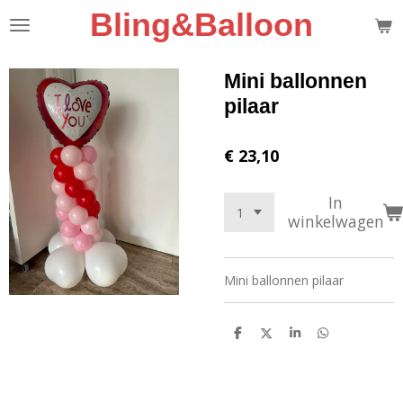
Bling&Balloon
Ga
direct
naar
de
Mini ballonnen
hoofdinhoud
pilaar
€ 23,10
In
winkelwagen
Mini ballonnen pilaar
D
D
S
D
e
e
h
e
l
e
a
l
e
l
r
e
n
e
n