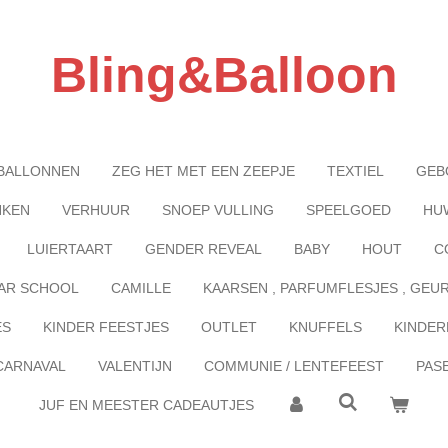
Bling&Balloon
BALLONNEN
ZEG HET MET EEN ZEEPJE
TEXTIEL
GEB
NKEN
VERHUUR
SNOEP VULLING
SPEELGOED
HU
LUIERTAART
GENDER REVEAL
BABY
HOUT
C
AR SCHOOL
CAMILLE
KAARSEN , PARFUMFLESJES , GEU
ES
KINDER FEESTJES
OUTLET
KNUFFELS
KINDER
CARNAVAL
VALENTIJN
COMMUNIE / LENTEFEEST
PAS
JUF EN MEESTER CADEAUTJES