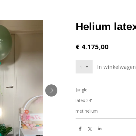
Helium latex
€ 4.175,00
In winkelwagen
Jungle
latex 24'
met helium
D
D
S
e
e
h