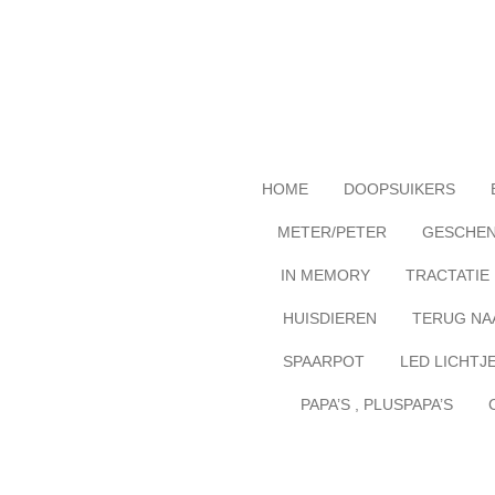
Ga
direct
naar
de
hoofdinhoud
HOME
DOOPSUIKERS
METER/PETER
GESCHE
IN MEMORY
TRACTATIE
HUISDIEREN
TERUG NA
SPAARPOT
LED LICHTJ
PAPA’S , PLUSPAPA’S