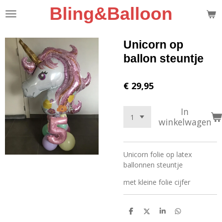
Bling&Balloon
Ga
direct
naar
de
Unicorn op
hoofdinhoud
ballon steuntje
€ 29,95
In
winkelwagen
Unicorn folie op latex
ballonnen steuntje
met kleine folie cijfer
D
D
S
D
e
e
h
e