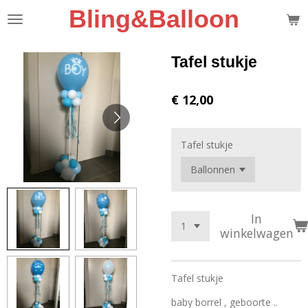
Bling&Balloon
Ga
direct
naar
de
Tafel stukje
hoofdinhoud
€ 12,00
Tafel stukje
In
winkelwagen
Tafel stukje
baby borrel , geboorte ..