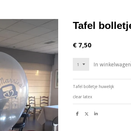
Tafel bollet
€ 7,50
In winkelwagen
Tafel bolletje huwelijk
clear latex
D
D
S
e
e
h
l
e
a
e
l
r