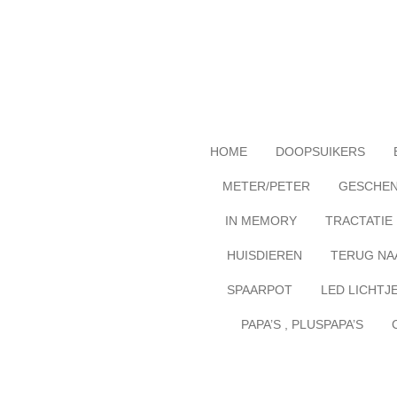
Ga
direct
naar
de
hoofdinhoud
HOME
DOOPSUIKERS
METER/PETER
GESCHE
IN MEMORY
TRACTATIE
HUISDIEREN
TERUG NA
SPAARPOT
LED LICHTJ
PAPA’S , PLUSPAPA’S