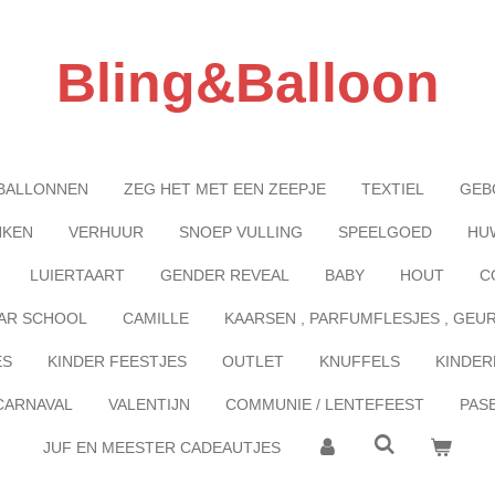
Bling&Balloon
BALLONNEN
ZEG HET MET EEN ZEEPJE
TEXTIEL
GEB
NKEN
VERHUUR
SNOEP VULLING
SPEELGOED
HU
LUIERTAART
GENDER REVEAL
BABY
HOUT
C
AR SCHOOL
CAMILLE
KAARSEN , PARFUMFLESJES , GEU
ES
KINDER FEESTJES
OUTLET
KNUFFELS
KINDER
CARNAVAL
VALENTIJN
COMMUNIE / LENTEFEEST
PAS
JUF EN MEESTER CADEAUTJES