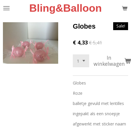
Bling&Balloon
Ga
direct
naar
de
Globes
Sale!
hoofdinhoud
€ 4,33
€ 5,41
In
winkelwagen
Globes
Roze
balletje gevuld met lentilles
ingepakt als een snoepje
afgewerkt met sticker naam