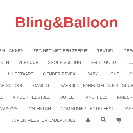
Bling&Balloon
BALLONNEN
ZEG HET MET EEN ZEEPJE
TEXTIEL
GEB
NKEN
VERHUUR
SNOEP VULLING
SPEELGOED
HU
LUIERTAART
GENDER REVEAL
BABY
HOUT
C
AR SCHOOL
CAMILLE
KAARSEN , PARFUMFLESJES , GEU
ES
KINDER FEESTJES
OUTLET
KNUFFELS
KINDER
CARNAVAL
VALENTIJN
COMMUNIE / LENTEFEEST
PAS
JUF EN MEESTER CADEAUTJES