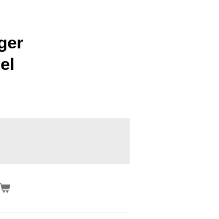
ger
el