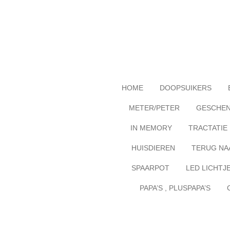
Ga
direct
naar
de
hoofdinhoud
HOME
DOOPSUIKERS
METER/PETER
GESCHE
IN MEMORY
TRACTATIE
HUISDIEREN
TERUG NA
SPAARPOT
LED LICHTJ
PAPA’S , PLUSPAPA’S