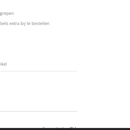
begrepen
bels extra bij te bestellen
ikel
Powered by
JouwWeb