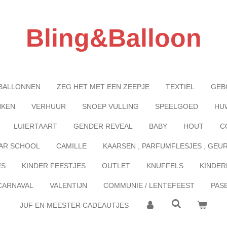
Bling&Balloon
BALLONNEN
ZEG HET MET EEN ZEEPJE
TEXTIEL
GEB
NKEN
VERHUUR
SNOEP VULLING
SPEELGOED
HU
LUIERTAART
GENDER REVEAL
BABY
HOUT
C
AR SCHOOL
CAMILLE
KAARSEN , PARFUMFLESJES , GEU
ES
KINDER FEESTJES
OUTLET
KNUFFELS
KINDER
CARNAVAL
VALENTIJN
COMMUNIE / LENTEFEEST
PAS
JUF EN MEESTER CADEAUTJES