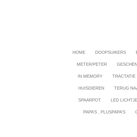
Ga
direct
naar
de
hoofdinhoud
HOME
DOOPSUIKERS
METER/PETER
GESCHE
IN MEMORY
TRACTATIE
HUISDIEREN
TERUG NA
SPAARPOT
LED LICHTJ
PAPA’S , PLUSPAPA’S