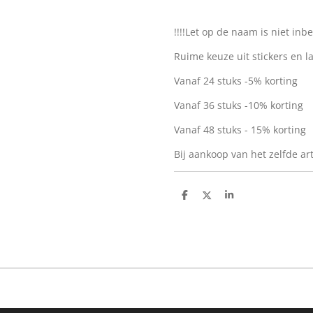
!!!!Let op de naam is niet in
Ruime keuze uit stickers en la
Vanaf 24 stuks -5% korting
Vanaf 36 stuks -10% korting
Vanaf 48 stuks - 15% korting
Bij aankoop van het zelfde art
D
D
S
e
e
h
l
e
a
e
l
r
n
e