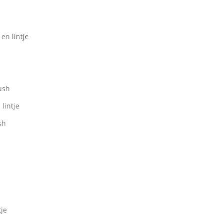
en lintje
ush
 lintje
sh
tje