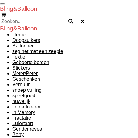
Ga
Bling&Balloon
direct
naar
de
hoofdinhoud
Bling&Balloon
Home
Doopsuikers
Ballonnen
zeg het met een zeepje
Textiel
Geboorte borden
Stickers
Meter/Peter
Geschenken
Verhuur
snoep vulling
speelgoed
huwelijk
foto artikelen
In Memory
Tractatie
Luiertaart
Gender reveal
Baby