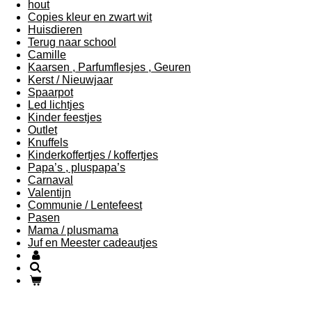
hout
Copies kleur en zwart wit
Huisdieren
Terug naar school
Camille
Kaarsen , Parfumflesjes , Geuren
Kerst / Nieuwjaar
Spaarpot
Led lichtjes
Kinder feestjes
Outlet
Knuffels
Kinderkoffertjes / koffertjes
Papa’s , pluspapa’s
Carnaval
Valentijn
Communie / Lentefeest
Pasen
Mama / plusmama
Juf en Meester cadeautjes