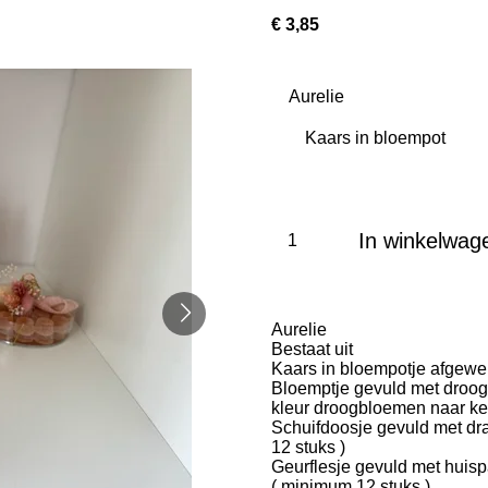
€ 3,85
Aurelie
In winkelwag
Aurelie
Bestaat uit
Kaars in bloempotje afgewer
Bloemptje gevuld met droog
kleur droogbloemen naar k
Schuifdoosje gevuld met dr
12 stuks )
Geurflesje gevuld met huis
( minimum 12 stuks )