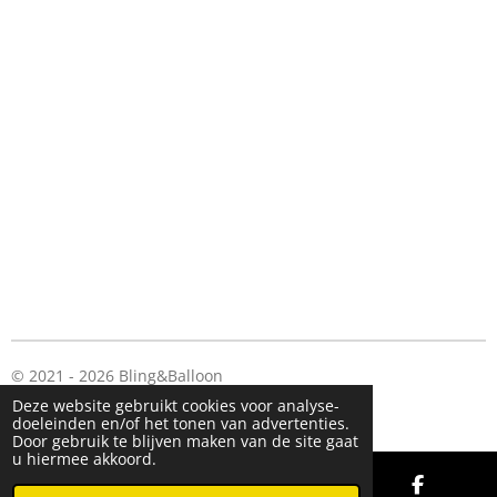
e
e
h
e
l
e
a
l
e
l
r
e
n
e
n
© 2021 - 2026 Bling&Balloon
Powered by
JouwWeb
Deze website gebruikt cookies voor analyse-
doeleinden en/of het tonen van advertenties.
Door gebruik te blijven maken van de site gaat
u hiermee akkoord.