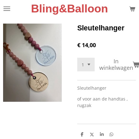
Bling&Balloon
Ga
direct
naar
de
Sleutelhanger
hoofdinhoud
€ 14,00
In
winkelwagen
Sleutelhanger
of voor aan de handtas ,
rugzak
D
D
S
D