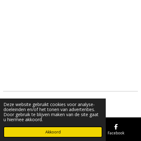
© 2021 - 2026 Bling&Balloon
Deze website gebruikt cookies voor analyse-
Powered by
JouwWeb
doeleinden en/of het tonen van advertenties.
Door gebruik te blijven maken van de site gaat
u hiermee akkoord.
Akkoord
E-mailadres
Kaart
Facebook