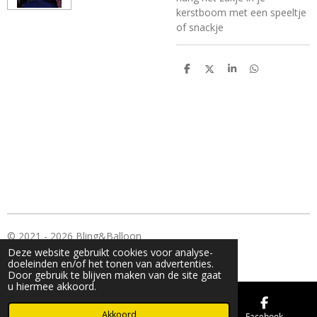
kerstboom met een speeltje
of snackje
D
D
S
D
e
e
h
e
l
e
a
l
e
l
r
e
n
e
n
© 2021 - 2026 Bling&Balloon
Deze website gebruikt cookies voor analyse-
Powered by
JouwWeb
doeleinden en/of het tonen van advertenties.
Door gebruik te blijven maken van de site gaat
u hiermee akkoord.
Akkoord
E-mailadres
Kaart
Facebook