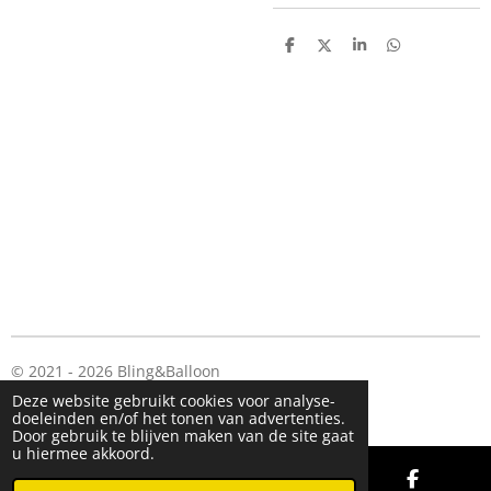
D
D
S
D
e
e
h
e
l
e
a
l
e
l
r
e
n
e
n
© 2021 - 2026 Bling&Balloon
Powered by
JouwWeb
Deze website gebruikt cookies voor analyse-
doeleinden en/of het tonen van advertenties.
Door gebruik te blijven maken van de site gaat
u hiermee akkoord.