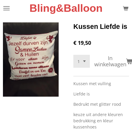
Bling&Balloon
Ga
direct
naar
de
Kussen Liefde is
hoofdinhoud
€ 19,50
In
winkelwagen
Kussen met vulling
Liefde is
Bedrukt met glitter rood
keuze uit andere kleuren
bedrukking en kleur
kussenhoes