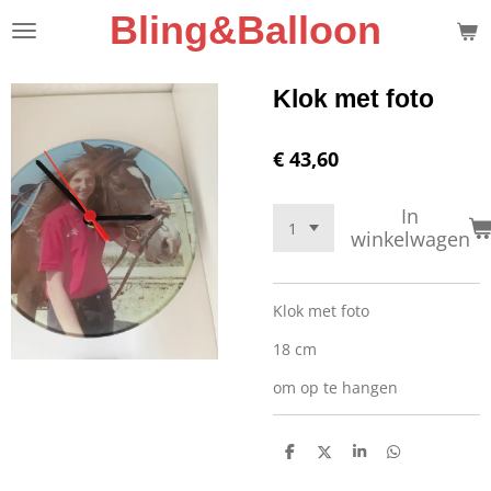
Bling&Balloon
Ga
direct
naar
de
Klok met foto
hoofdinhoud
€ 43,60
In
winkelwagen
Klok met foto
18 cm
om op te hangen
D
D
S
D
e
e
h
e
l
e
a
l