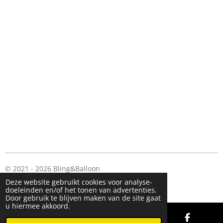
e
l
r
e
n
e
n
© 2021 - 2026 Bling&Balloon
Powered by
JouwWeb
Deze website gebruikt cookies voor analyse-
doeleinden en/of het tonen van advertenties.
Door gebruik te blijven maken van de site gaat
u hiermee akkoord.