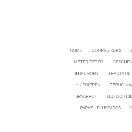
Ga
direct
naar
de
hoofdinhoud
HOME
DOOPSUIKERS
METER/PETER
GESCHE
IN MEMORY
TRACTATIE
HUISDIEREN
TERUG NA
SPAARPOT
LED LICHTJ
PAPA’S , PLUSPAPA’S