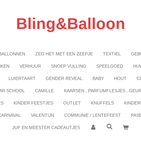
Bling&Balloon
BALLONNEN
ZEG HET MET EEN ZEEPJE
TEXTIEL
GEB
NKEN
VERHUUR
SNOEP VULLING
SPEELGOED
HU
LUIERTAART
GENDER REVEAL
BABY
HOUT
C
AR SCHOOL
CAMILLE
KAARSEN , PARFUMFLESJES , GEU
ES
KINDER FEESTJES
OUTLET
KNUFFELS
KINDER
CARNAVAL
VALENTIJN
COMMUNIE / LENTEFEEST
PAS
JUF EN MEESTER CADEAUTJES