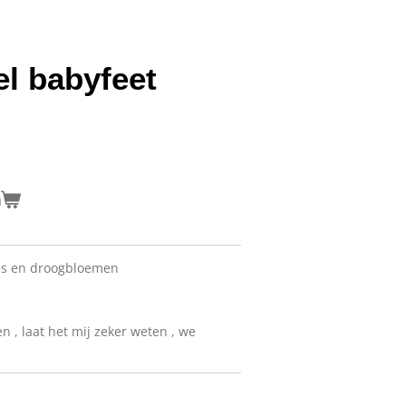
el babyfeet
n
jes en droogbloemen
n , laat het mij zeker weten , we