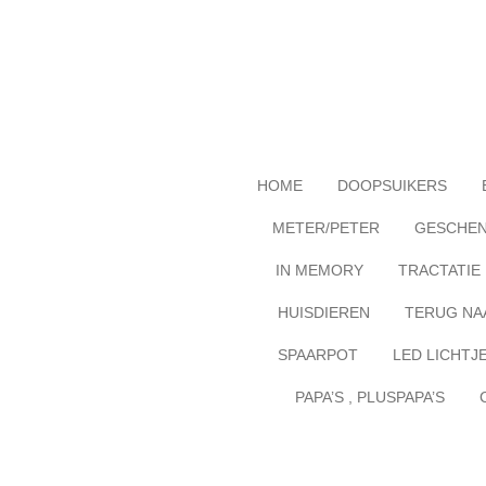
Ga
direct
naar
de
hoofdinhoud
HOME
DOOPSUIKERS
METER/PETER
GESCHE
IN MEMORY
TRACTATIE
HUISDIEREN
TERUG NA
SPAARPOT
LED LICHTJ
PAPA’S , PLUSPAPA’S