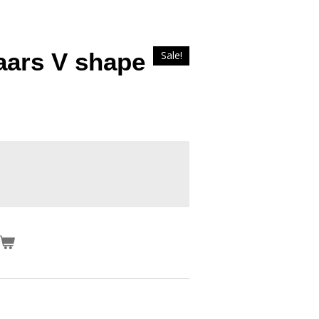
aars V shape
Sale!