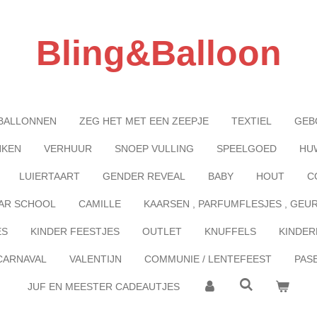
Bling&Balloon
BALLONNEN
ZEG HET MET EEN ZEEPJE
TEXTIEL
GEB
NKEN
VERHUUR
SNOEP VULLING
SPEELGOED
HU
LUIERTAART
GENDER REVEAL
BABY
HOUT
C
AR SCHOOL
CAMILLE
KAARSEN , PARFUMFLESJES , GEU
ES
KINDER FEESTJES
OUTLET
KNUFFELS
KINDER
CARNAVAL
VALENTIJN
COMMUNIE / LENTEFEEST
PAS
JUF EN MEESTER CADEAUTJES