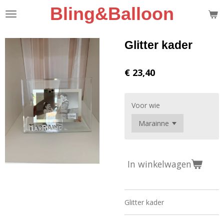
Bling&Balloon
Ga
direct
naar
de
Glitter kader
hoofdinhoud
€ 23,40
Voor wie
In winkelwagen
Glitter kader