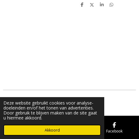
D
D
S
D
e
e
h
e
l
e
a
l
e
l
r
e
n
e
n
© 2021 - 2026 Bling&Balloon
Deze website gebruikt cookies voor analyse-
Powered by
JouwWeb
doeleinden en/of het tonen van advertenties.
Door gebruik te blijven maken van de site gaat
u hiermee akkoord.
Akkoord
E-mailadres
Kaart
Facebook