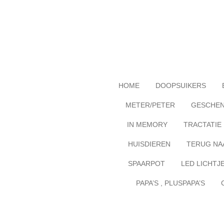
Ga
direct
naar
de
hoofdinhoud
HOME
DOOPSUIKERS
METER/PETER
GESCHE
IN MEMORY
TRACTATIE
HUISDIEREN
TERUG NA
SPAARPOT
LED LICHTJ
PAPA’S , PLUSPAPA’S