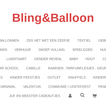
Bling&Balloon
BALLONNEN
ZEG HET MET EEN ZEEPJE
TEXTIEL
GEB
NKEN
VERHUUR
SNOEP VULLING
SPEELGOED
HU
LUIERTAART
GENDER REVEAL
BABY
HOUT
C
AR SCHOOL
CAMILLE
KAARSEN , PARFUMFLESJES , GEU
ES
KINDER FEESTJES
OUTLET
KNUFFELS
KINDER
CARNAVAL
VALENTIJN
COMMUNIE / LENTEFEEST
PAS
JUF EN MEESTER CADEAUTJES