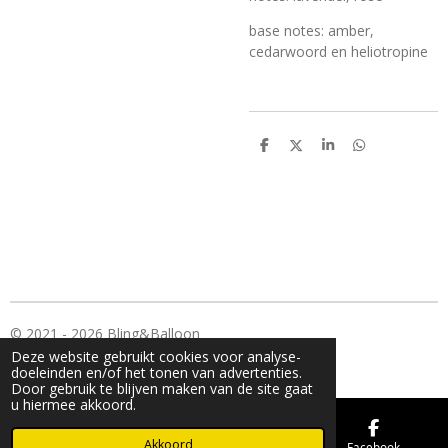
base notes: amber,
cedarwoord en heliotropine
D
D
S
D
e
e
h
e
l
e
a
l
e
l
r
e
n
e
n
© 2021 - 2026 Bling&Balloon
Deze website gebruikt cookies voor analyse-
Powered by
JouwWeb
doeleinden en/of het tonen van advertenties.
Door gebruik te blijven maken van de site gaat
u hiermee akkoord.
Akkoord
E-mailadres
Kaart
Facebook