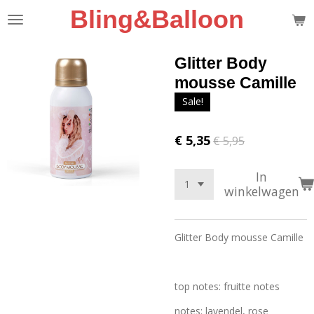
Bling&Balloon
Ga
direct
naar
de
Glitter Body
hoofdinhoud
mousse Camille
Sale!
€ 5,35
€ 5,95
In
winkelwagen
Glitter Body mousse Camille
top notes: fruitte notes
notes: lavendel, rose