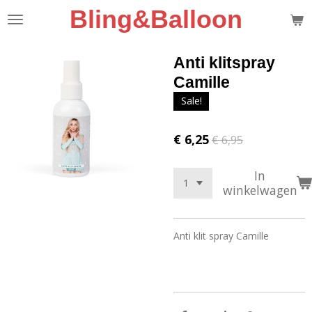
Bling&Balloon
Ga
direct
naar
de
Anti klitspray
hoofdinhoud
Camille
Sale!
€ 6,25
€ 6,95
In
winkelwagen
Anti klit spray Camille