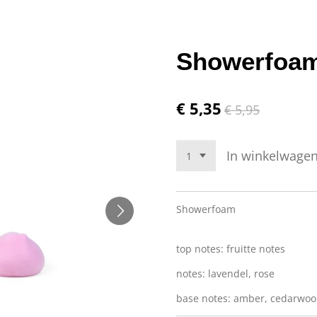
Showerfoam
€ 5,35
€ 5,95
In winkelwage
Showerfoam
top notes: fruitte notes
notes: lavendel, rose
base notes: amber, cedarwoo