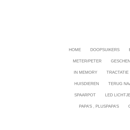
Ga
direct
naar
de
hoofdinhoud
HOME
DOOPSUIKERS
METER/PETER
GESCHE
IN MEMORY
TRACTATIE
HUISDIEREN
TERUG NA
SPAARPOT
LED LICHTJ
PAPA’S , PLUSPAPA’S