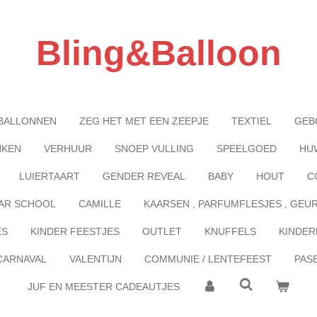
Bling&Balloon
BALLONNEN
ZEG HET MET EEN ZEEPJE
TEXTIEL
GEB
NKEN
VERHUUR
SNOEP VULLING
SPEELGOED
HU
LUIERTAART
GENDER REVEAL
BABY
HOUT
C
AR SCHOOL
CAMILLE
KAARSEN , PARFUMFLESJES , GEU
ES
KINDER FEESTJES
OUTLET
KNUFFELS
KINDER
CARNAVAL
VALENTIJN
COMMUNIE / LENTEFEEST
PAS
JUF EN MEESTER CADEAUTJES