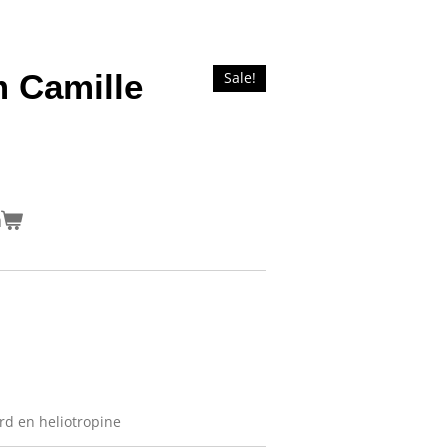
 Camille
Sale!
n
rd en heliotropine