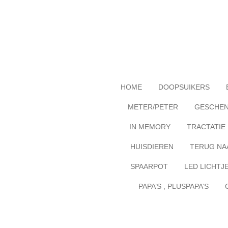
Ga
direct
naar
de
hoofdinhoud
HOME
DOOPSUIKERS
METER/PETER
GESCHE
IN MEMORY
TRACTATIE
HUISDIEREN
TERUG NA
SPAARPOT
LED LICHTJ
PAPA’S , PLUSPAPA’S