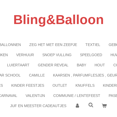
Bling&Balloon
BALLONNEN
ZEG HET MET EEN ZEEPJE
TEXTIEL
GEB
NKEN
VERHUUR
SNOEP VULLING
SPEELGOED
HU
LUIERTAART
GENDER REVEAL
BABY
HOUT
C
AR SCHOOL
CAMILLE
KAARSEN , PARFUMFLESJES , GEU
ES
KINDER FEESTJES
OUTLET
KNUFFELS
KINDER
CARNAVAL
VALENTIJN
COMMUNIE / LENTEFEEST
PAS
JUF EN MEESTER CADEAUTJES