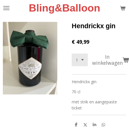
Bling&Balloon
Ga
direct
naar
de
Hendrickx gin
hoofdinhoud
€ 49,99
In
winkelwagen
Hendrickx gin
70 cl
met strik en aangepaste
ticket
D
D
S
D