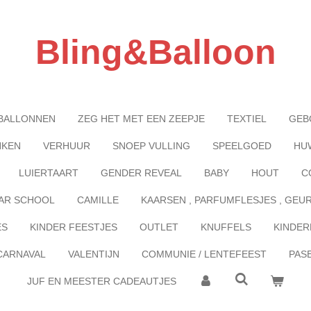
Bling&Balloon
BALLONNEN
ZEG HET MET EEN ZEEPJE
TEXTIEL
GEB
NKEN
VERHUUR
SNOEP VULLING
SPEELGOED
HU
LUIERTAART
GENDER REVEAL
BABY
HOUT
C
AR SCHOOL
CAMILLE
KAARSEN , PARFUMFLESJES , GEU
ES
KINDER FEESTJES
OUTLET
KNUFFELS
KINDER
CARNAVAL
VALENTIJN
COMMUNIE / LENTEFEEST
PAS
JUF EN MEESTER CADEAUTJES