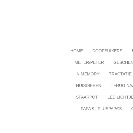
Ga
direct
naar
de
hoofdinhoud
HOME
DOOPSUIKERS
METER/PETER
GESCHE
IN MEMORY
TRACTATIE
HUISDIEREN
TERUG NA
SPAARPOT
LED LICHTJ
PAPA’S , PLUSPAPA’S