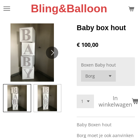
Bling&Balloon
Ga
direct
naar
de
Baby box hout
hoofdinhoud
€ 100,00
Boxen Baby hout
In
winkelwagen
Baby Boxen hout
Borg moet je ook aanvinken