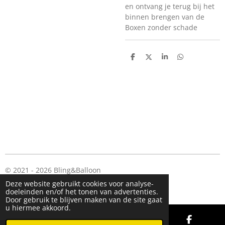
en ontvang je terug bij het
binnen brengen van de
Boxen zonder schade
D
D
S
D
e
e
h
e
l
e
a
l
e
l
r
e
n
e
n
© 2021 - 2026 Bling&Balloon
Powered by
JouwWeb
Deze website gebruikt cookies voor analyse-
doeleinden en/of het tonen van advertenties.
Door gebruik te blijven maken van de site gaat
u hiermee akkoord.