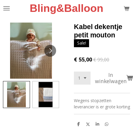
Bling&Balloon
Ga
direct
naar
de
Kabel dekentje
hoofdinhoud
petit mouton
Sale!
€ 55,00
€ 99,00
In
winkelwagen
Wegens stopzetten
leverancier is er grote korting
D
D
S
D
e
e
h
e